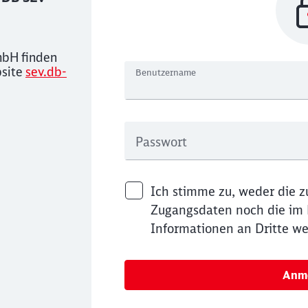
mbH finden
bsite
sev.db-
Benutzername
Schl
Möchten Sie zu
weitergeleitet werden?
Abbrechen
Weiter
Passwort
Ich stimme zu, weder die z
Zugangsdaten noch die im 
Informationen an Dritte w