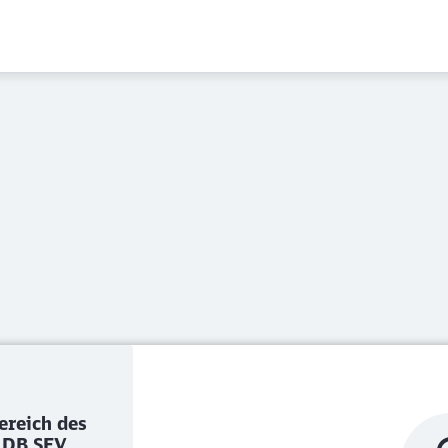
tragnehmer:innen 
ereich des
r DB SEV